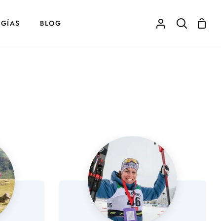
Carrit
GÍAS
BLOG
Mi
Buscar
de
cuenta
comp