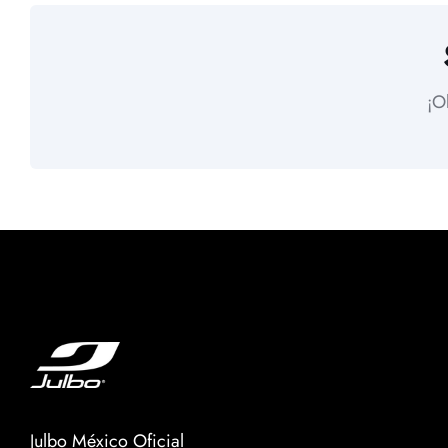
¡O
Julbo México Oficial