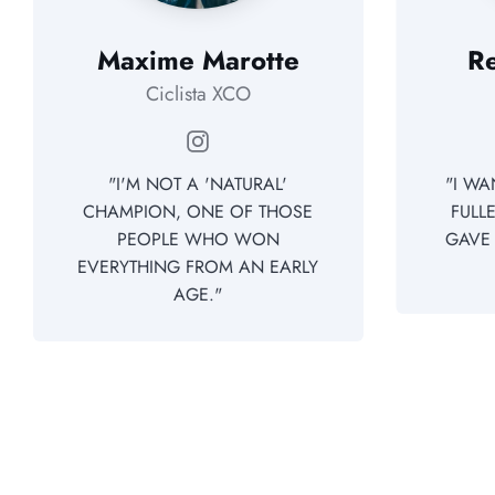
Maxime Marotte
Re
Ciclista XCO
Instagram
"I'M NOT A 'NATURAL'
"I WA
CHAMPION, ONE OF THOSE
FULL
PEOPLE WHO WON
GAVE 
EVERYTHING FROM AN EARLY
AGE."