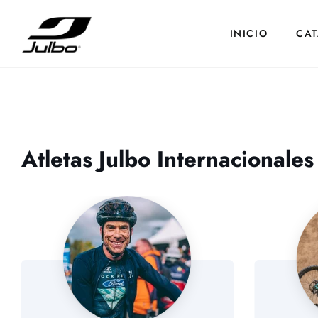
Ir
directamente
INICIO
CA
al
contenido
Atletas Julbo Internacionales