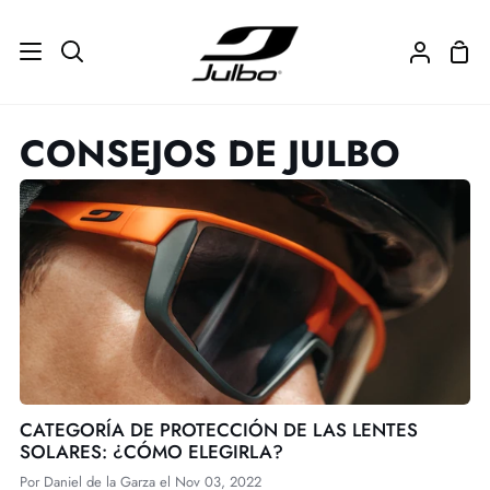
Ir
directamente
Carr
Buscar
Mi
al
de
cuenta
contenido
com
CONSEJOS DE JULBO
CATEGORÍA DE PROTECCIÓN DE LAS LENTES
SOLARES: ¿CÓMO ELEGIRLA?
Por
Daniel de la Garza
el
Nov 03, 2022