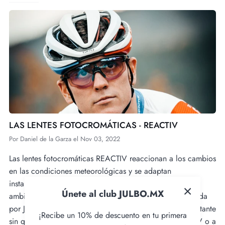
LAS LENTES FOTOCROMÁTICAS - REACTIV
Por
Daniel de la Garza
el
Nov 03, 2022
Las lentes fotocromáticas REACTIV reaccionan a los cambios
en las condiciones meteorológicas y se adaptan
instantáneamente a las variaciones de la luminosidad
Únete al club JULBO.MX
ambiental. Gracias a esta tecnología de firma desarrollada
por Julbo en 2011, pasas de la sombra a la luz en un instante
¡Recibe un 10% de descuento en tu primera
sin que ello afecte en absoluto al nivel de protección UV o a