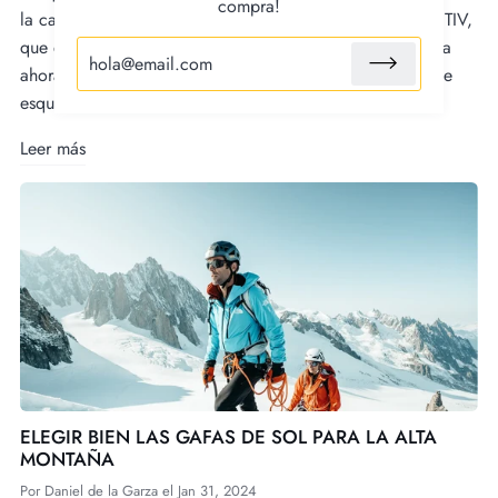
compra!
la calidad óptica de tus gafas. Nuestra tecnología REACTIV,
que es ya imprescindible en los deportes outdoor, equipa
ahora la mayoría de nuestras gafas, máscaras y cascos de
esquí.
Leer más
ELEGIR BIEN LAS GAFAS DE SOL PARA LA ALTA
MONTAÑA
Por
Daniel de la Garza
el
Jan 31, 2024