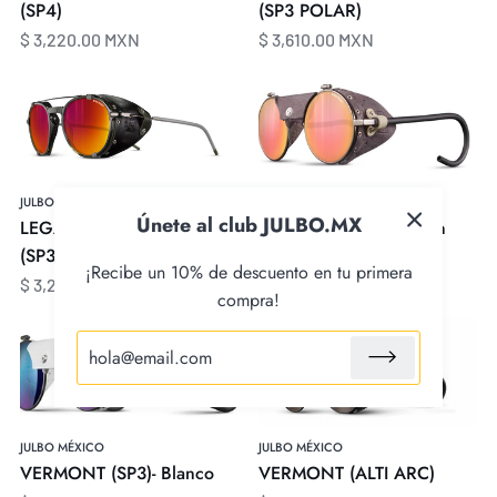
POLAR)
(SP4)
(SP3 POLAR)
$ 3,220.00 MXN
$ 3,610.00 MXN
LEGACY
VERMONT
-
(SP3)-
Army
Laiton
Negro
Marrón
(SP3)
JULBO MÉXICO
JULBO MÉXICO
Únete al club JULBO.MX
LEGACY - Army Negro
VERMONT (SP3)- Laiton
(SP3)
Marrón
¡Recibe un 10% de descuento en tu primera
$ 3,220.00 MXN
$ 3,199.00 MXN
compra!
VERMONT
VERMONT
(SP3)-
(ALTI
Blanco
ARC)
JULBO MÉXICO
JULBO MÉXICO
VERMONT (SP3)- Blanco
VERMONT (ALTI ARC)