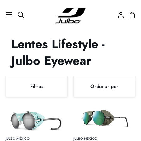
Ir
directamente
Carr
Buscar
Mi
al
de
cuenta
contenido
com
Lentes Lifestyle -
Julbo Eyewear
Ordenar
Filtros
Ordenar por
por
Ordenar
VERMONT
CHAM
(SP4)
(SP3)
por
JULBO MÉXICO
JULBO MÉXICO