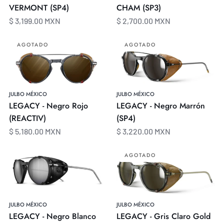
VERMONT (SP4)
CHAM (SP3)
$ 3,199.00 MXN
$ 2,700.00 MXN
LEGACY
LEGACY
AGOTADO
AGOTADO
-
-
Negro
Negro
Rojo
Marrón
(REACTIV)
(SP4)
JULBO MÉXICO
JULBO MÉXICO
LEGACY - Negro Rojo
LEGACY - Negro Marrón
(REACTIV)
(SP4)
$ 5,180.00 MXN
$ 3,220.00 MXN
LEGACY
LEGACY
AGOTADO
-
-
Negro
Gris
Blanco
Claro
(SP4)
Gold
JULBO MÉXICO
JULBO MÉXICO
(SP3
LEGACY - Negro Blanco
LEGACY - Gris Claro Gold