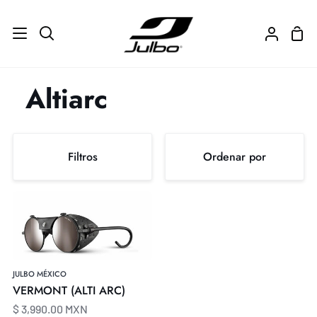
Ir
directamente
Carr
Buscar
Mi
al
de
cuenta
contenido
com
Altiarc
Ordenar
Filtros
Ordenar por
por
Ordenar
VERMONT
(ALTI
por
ARC)
JULBO MÉXICO
VERMONT (ALTI ARC)
$ 3,990.00 MXN