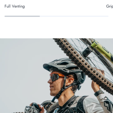
Full Venting
Gri