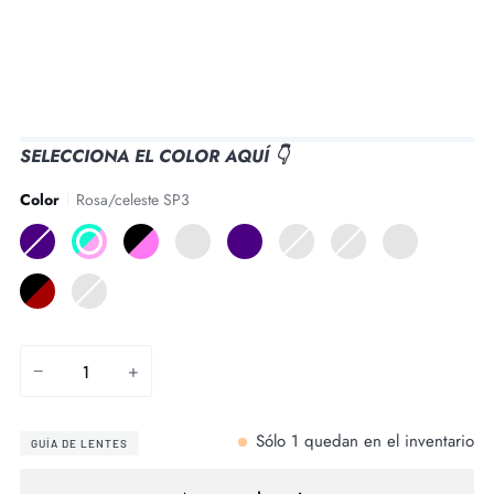
SELECCIONA EL COLOR AQUÍ 👇
Color
Rosa/celeste SP3
Violeta/gris
Rosa/celeste
Negro/Rosa
Cristalino/Azul
Violeta
Blanco/Azul
Azul/Rojo
Marrón
SP1
SP3
SP3
SP3
Reactiv
REACTIV
Reactiv
Claro/Marrón/A
HC
1-
0-
SP3
1-
3
3
Negro/Rojo
BLEU/VERT
3
SP3
SP3CF
−
+
Sólo
1
quedan en el inventario
GUÍA DE LENTES