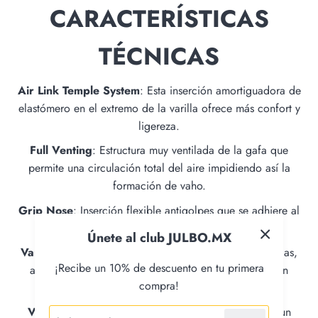
CARACTERÍSTICAS
TÉCNICAS
Air Link Temple System
: Esta inserción amortiguadora de
elastómero en el extremo de la varilla ofrece más confort y
ligereza.
Full Venting
: Estructura muy ventilada de la gafa que
permite una circulación total del aire impidiendo así la
formación de vaho.
Grip Nose
: Inserción flexible antigolpes que se adhiere al
puente.
Únete al club JULBO.MX
Varillas Grip Tech
: Material soft exclusivo en las varillas,
¡Recibe un 10% de descuento en tu primera
antiadherente al pelo, que garantiza una sujeción y un
compra!
confort absoluto.
Visión Panorámica
: Gran superficie de lentes para un