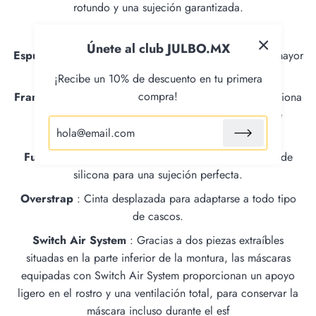
rotundo y una sujeción garantizada.
Doble Pantalla Cilíndrica
Únete al club JULBO.MX
Espuma Soft Confort
: Espuma mono densidad para mayor
confort y una capa soft para un tacto más suave.
¡Recibe un 10% de descuento en tu primera
compra!
Frameless Construction
: Marco delgado que proporciona
un amplio campo de visión para una experiencia de
visualización alta y sin obstáculos.
Full Silicone Strap
: Cinta reforzada con una banda de
silicona para una sujeción perfecta.
Overstrap
: Cinta desplazada para adaptarse a todo tipo
de cascos.
Switch Air System
: Gracias a dos piezas extraíbles
situadas en la parte inferior de la montura, las máscaras
equipadas con Switch Air System proporcionan un apoyo
ligero en el rostro y una ventilación total, para conservar la
máscara incluso durante el esf