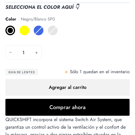
SELECCIONA EL COLOR AQUÍ 👇
Color
Negro/Blanco SP0
Negro/Blanco
Negro/Amarillo
Azul
Negro/Verde
SP0
SP2
SP2
SP2
+
0
−
+
Sólo
1
quedan en el inventario
GUÍA DE LENTES
Agregar al carrito
Comprar ahora
QUICKSHIFT incorpora el sistema Switch Air System, que
garantiza un control activo de la ventilación y el confort de
la máscara, gracias a dos piezas extraíbles situadas en la