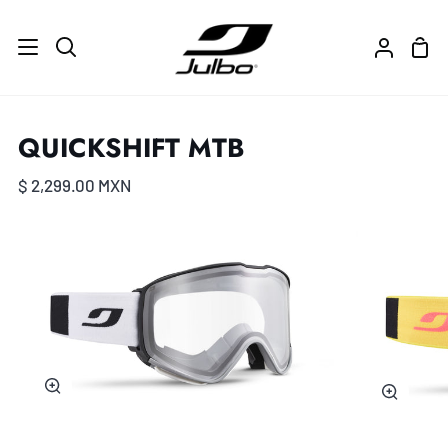
Ir
directamente
Carr
Buscar
Mi
al
de
cuenta
contenido
com
QUICKSHIFT MTB
$ 2,299.00 MXN
Zoom
Zoom