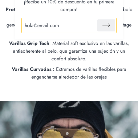
¡Recibe un 10% de descuento en tu primera
compra!
Protecciones de Cuero :
Los protectores de cuero, símbolo
de las gafas de glaciar, han protegido los ojos de
generaciones de alpinistas y garantizan hoy un estilo vintage
rotundo.
Varillas Grip Tech
: Material soft exclusivo en las varillas,
antiadherente al pelo, que garantiza una sujeción y un
confort absoluto.
Varillas Curvadas :
Extremos de varillas flexibles para
engancharse alrededor de las orejas