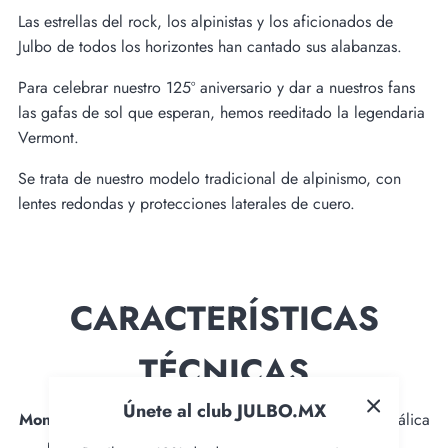
Las estrellas del rock, los alpinistas y los aficionados de
Julbo de todos los horizontes han cantado sus alabanzas.
Para celebrar nuestro 125º aniversario y dar a nuestros fans
las gafas de sol que esperan, hemos reeditado la legendaria
Vermont.
Se trata de nuestro modelo tradicional de alpinismo, con
lentes redondas y protecciones laterales de cuero.
CARACTERÍSTICAS
TÉCNICAS
Únete al club JULBO.MX
Montura Metal «Glaciar» :
La legendaria montura metálica
probada y aprobada por generaciones de alpinistas.