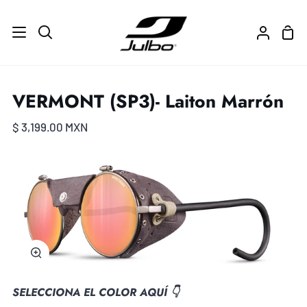
Ir
directamente
Carr
Buscar
Mi
al
de
cuenta
contenido
com
VERMONT (SP3)- Laiton Marrón
$ 3,199.00 MXN
Zoom
SELECCIONA EL COLOR AQUÍ 👇