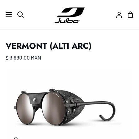
Ir
directamente
Carr
Buscar
Mi
al
de
cuenta
contenido
com
VERMONT (ALTI ARC)
$ 3,990.00 MXN