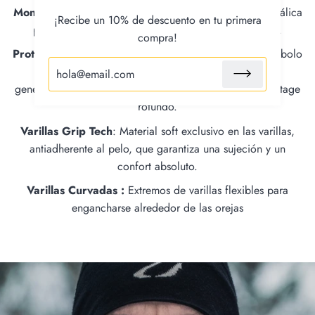
Montura Metal «Glaciar» :
La legendaria montura metálica
¡Recibe un 10% de descuento en tu primera
probada y aprobada por generaciones de alpinistas.
compra!
Protecciones de Cuero :
Los protectores de cuero, símbolo
de las gafas de glaciar, han protegido los ojos de
generaciones de alpinistas y garantizan hoy un estilo vintage
rotundo.
Varillas Grip Tech
: Material soft exclusivo en las varillas,
antiadherente al pelo, que garantiza una sujeción y un
confort absoluto.
Varillas Curvadas :
Extremos de varillas flexibles para
engancharse alrededor de las orejas