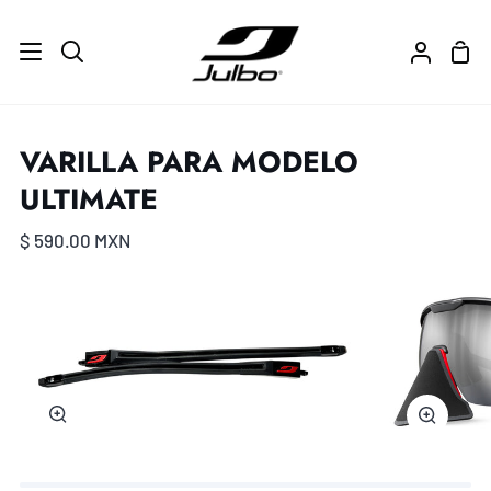
Ir
directamente
Carr
Buscar
Mi
al
de
cuenta
contenido
com
VARILLA PARA MODELO
ULTIMATE
$ 590.00 MXN
Zoom
Zoom