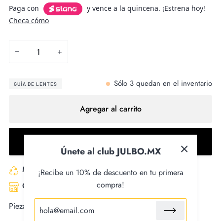
Paga con
y vence a la quincena. ¡Estrena hoy!
Checa cómo
−
+
Sólo
3
quedan en el inventario
GUÍA DE LENTES
Agregar al carrito
Comprar ahora
Únete al club JULBO.MX
Made with recycled fabrics
¡Recibe un 10% de descuento en tu primera
compra!
Certified fair trade product
Pieza de repuesto para modelo ultimate