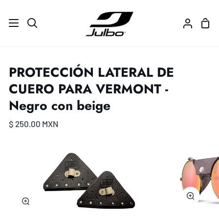
Ir
directamente
Carr
Buscar
Mi
al
de
cuenta
contenido
com
PROTECCIÓN LATERAL DE
CUERO PARA VERMONT -
Negro con beige
$ 250.00 MXN
Zoom
Zoom