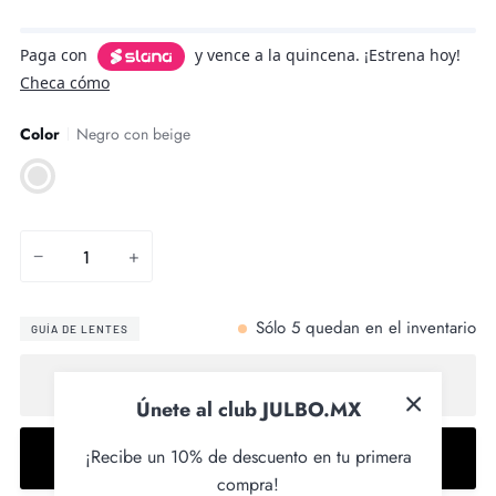
Paga con
y vence a la quincena. ¡Estrena hoy!
Checa cómo
Color
Negro con beige
Negro
con
beige
−
+
Sólo
5
quedan en el inventario
GUÍA DE LENTES
Agregar al carrito
Únete al club JULBO.MX
¡Recibe un 10% de descuento en tu primera
Comprar ahora
compra!