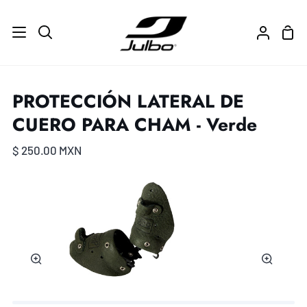
Ir
directamente
Carr
Buscar
Mi
al
de
cuenta
contenido
com
PROTECCIÓN LATERAL DE
CUERO PARA CHAM - Verde
$ 250.00 MXN
Zoom
Zoom