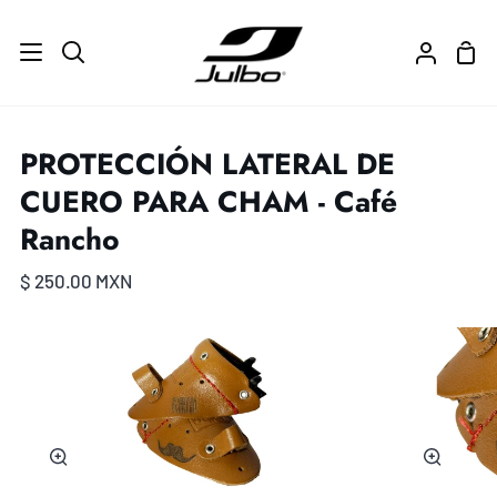
Ir
directamente
Carr
Buscar
Mi
al
de
cuenta
contenido
com
PROTECCIÓN LATERAL DE
CUERO PARA CHAM - Café
Rancho
$ 250.00 MXN
Zoom
Zoom