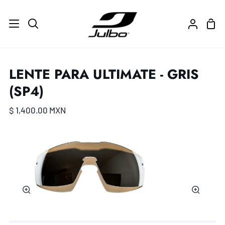
Ir
directamente
Carr
Buscar
Mi
al
de
cuenta
contenido
com
LENTE PARA ULTIMATE - GRIS
(SP4)
$ 1,400.00 MXN
Zoom
Zoom