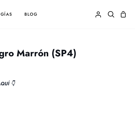
Carrit
GÍAS
BLOG
Mi
Buscar
de
cuenta
comp
gro Marrón (SP4)
QUÍ 👇