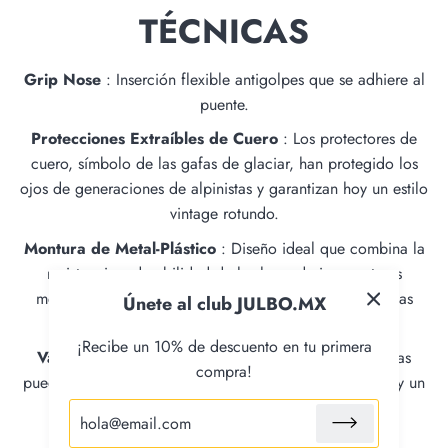
TÉCNICAS
Grip Nose
: Inserción flexible antigolpes que se adhiere al
puente.
Protecciones Extraíbles de Cuero
: Los protectores de
cuero, símbolo de las gafas de glaciar, han protegido los
ojos de generaciones de alpinistas y garantizan hoy un estilo
vintage rotundo.
Montura de Metal-Plástico
: Diseño ideal que combina la
resistencia y durabilidad de las legendarias monturas
metálicas de alpinismo con varillas ligeras para llevarlas
Únete al club JULBO.MX
fácilmente a diario.
¡Recibe un 10% de descuento en tu primera
Varillas Finas Ajustables
: Estas varillas finas y ligeras
compra!
pueden ajustarse con precisión para un confort óptimo y un
ajuste seguro.