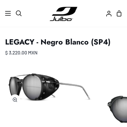
Ir
directamente
Carr
Buscar
Mi
al
de
cuenta
contenido
com
LEGACY - Negro Blanco (SP4)
$ 3,220.00 MXN
Zoom