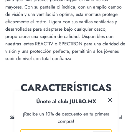
mayores. Con su pantalla cilíndrica, con un amplio campo
de visión y una ventilación óptima, esta montura protege
eficazmente el rostro. Ligera con sus varillas ventiladas y
desarrolladas para adaptarse bajo cualquier casco,
proporciona una sujeción de calidad. Disponibles con
nuestras lentes REACTIV o SPECTRON para una claridad de
visión y una protección perfecta, permitirán a los jóvenes
subir de nivel con total confianza.
CARACTERÍSTICAS
TÉCNICAS
Únete al club JULBO.MX
¡Recibe un 10% de descuento en tu primera
Side Venting
: Flujo lateral del aire y la humedad por el
compra!
corte de las lentes.