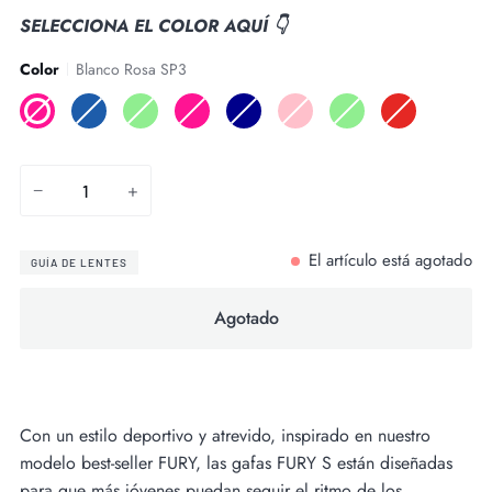
SELECCIONA EL COLOR AQUÍ 👇
Color
Blanco Rosa SP3
Blanco
Azul
Gris
Negro
Azul
Rosa
Blanco
Rojo
Rosa
SP3
Menta
Rosa
Oscuro
Menta
Menta
Negro
SP3
SP3
SP3
SP3
pastel
SP3
SP3
SP3
−
+
El artículo está agotado
GUÍA DE LENTES
Agotado
Comprar ahora
Con un estilo deportivo y atrevido, inspirado en nuestro
modelo best-seller FURY, las gafas FURY S están diseñadas
para que más jóvenes puedan seguir el ritmo de los