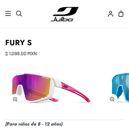
Ir
directamente
Carr
Buscar
Mi
al
de
cuenta
contenido
com
FURY S
$ 1,099.00 MXN
Zoom
Zoom
(Para niños de 8 - 12 años)