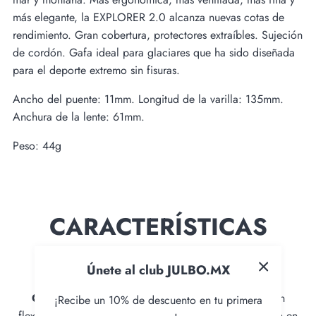
más elegante, la EXPLORER 2.0 alcanza nuevas cotas de
rendimiento. Gran cobertura, protectores extraíbles. Sujeción
de cordón. Gafa ideal para glaciares que ha sido diseñada
para el deporte extremo sin fisuras.
Ancho del puente: 11
mm. Longitud de la varilla: 135mm.
Anchura de la lente: 61mm.
Peso: 44g
CARACTERÍSTICAS
TÉCNICAS
Únete al club JULBO.MX
Grip Nose Pads:
Plaquetas de puente con inserción
¡Recibe un 10% de descuento en tu primera
flexible antideslizante para garantizar confort y sujeción en