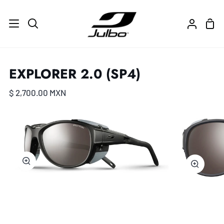
Ir
directamente
Carr
Buscar
Mi
al
de
cuenta
contenido
com
EXPLORER 2.0 (SP4)
$ 2,700.00 MXN
Zoom
Zoom