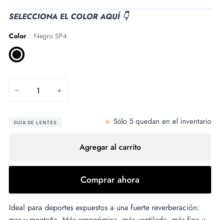
SELECCIONA EL COLOR AQUÍ 👇
Color
Negro SP4
Negro
SP4
−
+
Sólo
5
quedan en el inventario
GUÍA DE LENTES
Agregar al carrito
Comprar ahora
Ideal para deportes expuestos a una fuerte reverberación:
mar y montaña. Más ergonómica, más ventilada, más fina y