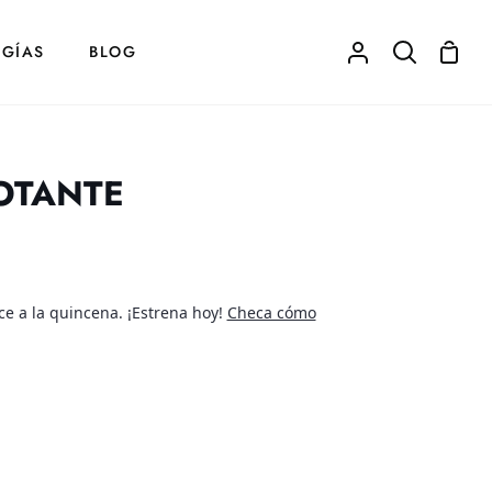
Carrit
GÍAS
BLOG
Mi
Buscar
de
cuenta
comp
OTANTE
e a la quincena. ¡Estrena hoy!
Checa cómo