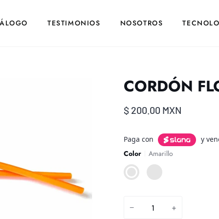
TÁLOGO
TESTIMONIOS
NOSOTROS
TECNOLO
CORDÓN FL
$ 200.00 MXN
Paga con
y venc
Color
Amarillo
Amarillo
Negro
−
+