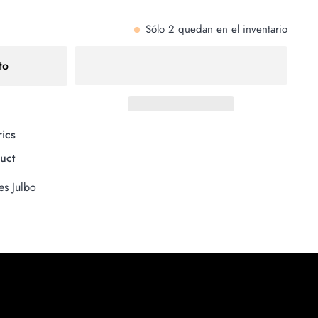
Sólo
2
quedan en el inventario
to
ics
duct
tes Julbo