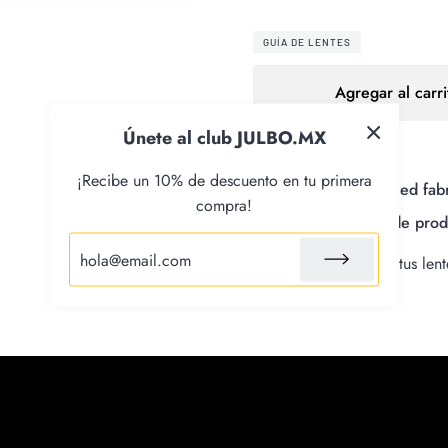
GUÍA DE LENTES
Agregar al carri
Únete al club JULBO.MX
¡Recibe un 10% de descuento en tu primera
Made with recycled fabr
compra!
Certified fair trade pro
Cordón flotante para tus len