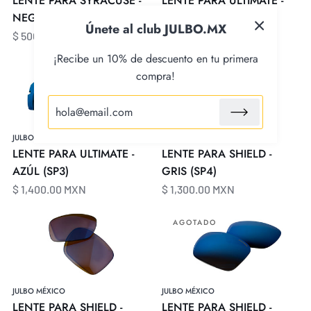
LENTE PARA SYRACUSE -
LENTE PARA ULTIMATE -
NEGRO (POLARIZADO)
AMARILLO (REACTIV)
Únete al club JULBO.MX
$ 500.00 MXN
$ 2,300.00 MXN
¡Recibe un 10% de descuento en tu primera
LENTE
LENTE
compra!
PARA
PARA
ULTIMATE
SHIELD
-
-
AZÚL
GRIS
JULBO MÉXICO
JULBO MÉXICO
(SP3)
(SP4)
LENTE PARA ULTIMATE -
LENTE PARA SHIELD -
AZÚL (SP3)
GRIS (SP4)
$ 1,400.00 MXN
$ 1,300.00 MXN
LENTE
LENTE
AGOTADO
PARA
PARA
SHIELD
SHIELD
-
-
CAFÉ
AZÚL
JULBO MÉXICO
JULBO MÉXICO
(REACTIV)
(SP3)
LENTE PARA SHIELD -
LENTE PARA SHIELD -