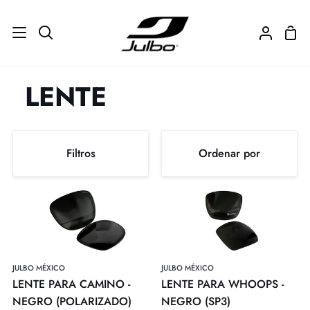
Ir
directamente
Carr
Buscar
Mi
al
de
cuenta
contenido
com
LENTE
Ordenar
Filtros
Ordenar por
por
Ordenar
LENTE
LENTE
PARA
PARA
por
CAMINO
WHOOPS
-
-
NEGRO
NEGRO
JULBO MÉXICO
JULBO MÉXICO
(POLARIZADO)
(SP3)
LENTE PARA CAMINO -
LENTE PARA WHOOPS -
NEGRO (POLARIZADO)
NEGRO (SP3)