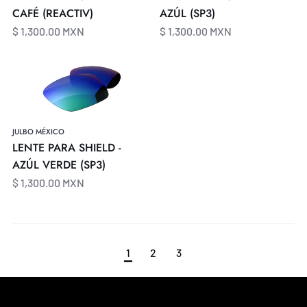
CAFÉ (REACTIV)
AZÚL (SP3)
$ 1,300.00 MXN
$ 1,300.00 MXN
LENTE
PARA
SHIELD
-
AZÚL
JULBO MÉXICO
VERDE
LENTE PARA SHIELD -
(SP3)
AZÚL VERDE (SP3)
$ 1,300.00 MXN
1
2
3