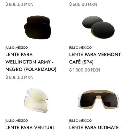
$ 800.00 MXN
$ 500.00 MXN
LENTE
LENTE
PARA
PARA
WELLINGTON
VERMONT
ARMY
-
-
CAFÉ
JULBO MÉXICO
JULBO MÉXICO
NEGRO
(SP4)
LENTE PARA
LENTE PARA VERMONT -
(POLARIZADO)
WELLINGTON ARMY -
CAFÉ (SP4)
NEGRO (POLARIZADO)
$ 1,900.00 MXN
$ 500.00 MXN
LENTE
LENTE
PARA
PARA
VENTURI
ULTIMATE
-
-
TRANSPARENTE/AMARILLO
GRIS
JULBO MÉXICO
JULBO MÉXICO
(ZEBRA)
(SP4)
LENTE PARA VENTURI -
LENTE PARA ULTIMATE -