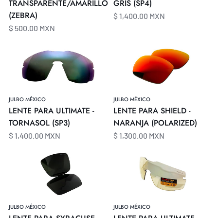
TRANSPARENTE/AMARILLO
GRIS (SP4)
(ZEBRA)
$ 1,400.00 MXN
$ 500.00 MXN
LENTE
LENTE
PARA
PARA
ULTIMATE
SHIELD
-
-
TORNASOL
NARANJA
JULBO MÉXICO
JULBO MÉXICO
(SP3)
(POLARIZED)
LENTE PARA ULTIMATE -
LENTE PARA SHIELD -
TORNASOL (SP3)
NARANJA (POLARIZED)
$ 1,400.00 MXN
$ 1,300.00 MXN
LENTE
LENTE
PARA
PARA
SYRACUSE
ULTIMATE
-
-
NEGRO
AMARILLO
JULBO MÉXICO
JULBO MÉXICO
(POLARIZADO)
(REACTIV)