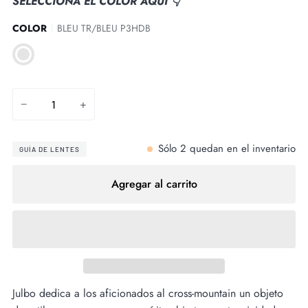
SELECCIONA EL COLOR AQUÍ 👇
COLOR
BLEU TR/BLEU P3HDB
BLEU
TR/BLEU
P3HDB
−
+
Sólo
2
quedan en el inventario
GUÍA DE LENTES
Agregar al carrito
Julbo dedica a los aficionados al cross-mountain un objeto