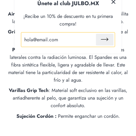
Únete al club JULBO.MX
Air Flow :
Ventilación integrada en la montura que facilita
¡Recibe un 10% de descuento en tu primera
la circulación de aire para impedir que se forme vaho.
compra!
Grip Nose
: Inserción flexible antigolpes que se adhiere al
puente.
Protecciones Extraíbles de Spandex :
Protecciones
laterales contra la radiación luminosa. El Spandex es una
fibra sintética flexible, ligera y agradable de llevar. Este
material tiene la particularidad de ser resistente al calor, al
frío y al agua.
Varillas Grip Tech
: Material soft exclusivo en las varillas,
antiadherente al pelo, que garantiza una sujeción y un
confort absoluto.
Sujeción Cordón :
Permite enganchar un cordón.