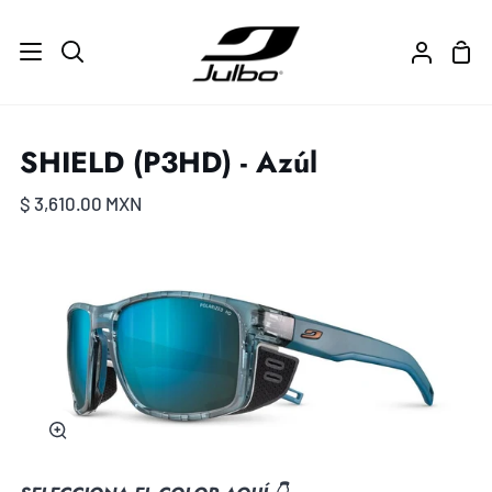
Ir
directamente
Carr
Buscar
Mi
al
de
cuenta
contenido
com
SHIELD (P3HD) - Azúl
$ 3,610.00 MXN
Zoom