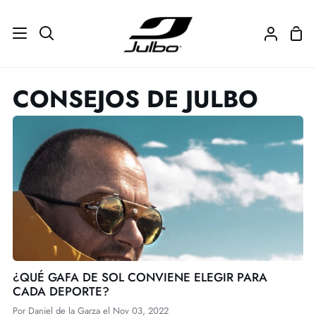
Ir
directamente
Carr
Buscar
Mi
al
de
cuenta
contenido
com
CONSEJOS DE JULBO
¿QUÉ GAFA DE SOL CONVIENE ELEGIR PARA
CADA DEPORTE?
Por
Daniel de la Garza
el
Nov 03, 2022